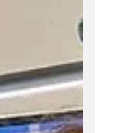
mentre la colonna sonora della puntata
è stata affidata a LaNobileA con
Malamente e Zagara, miele e sale.