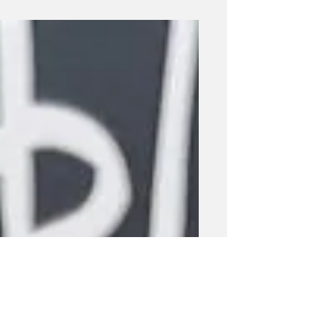
abbiamo raccontato Na Gaeil Nua, il
primo club GAA internazionale e
inclusivo a Dublino, e il Bealtaine
Festival, simbolo delle tradizioni
irlandesi che celebrano comunità,
cultura e connessione tra persone di
diverse provenienze.