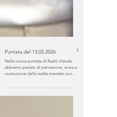
Puntata del 13.05.2026
Nella nuova puntata di Radio Irlanda
abbiamo parlato di percezione, ansia e
costruzione della realtà mentale con
Carlotta Aringhieri
(@onthemoneywithme), tra educazione
finanziaria e rapporto emotivo con il
denaro. Ospite anche Nino Tropiano
con il docufilm Ndoto Ya Samira,