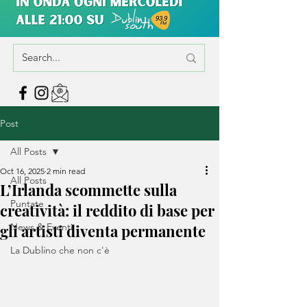
Post
All Posts
Oct 16, 2025
2 min read
All Posts
L’Irlanda scommette sulla
Puntate
creatività: il reddito di base per
gli artisti diventa permanente
News & Eventi
La Dublino che non c'è