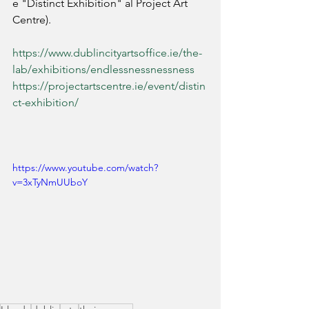
e "Distinct Exhibition" al Project Art 
Centre).
https://www.dublincityartsoffice.ie/the-
lab/exhibitions/endlessnessnessness
https://projectartscentre.ie/event/distin
ct-exhibition/
https://www.youtube.com/watch?
v=3xTyNmUUboY