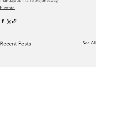
Irlanda
dublin
arte
thejonesway
Puntate
See All
Recent Posts