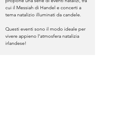
propone una serie di eventi natalizi, tra 
cui il Messiah di Handel e concerti a 
tema natalizio illuminati da candele.
Questi eventi sono il modo ideale per 
vivere appieno l’atmosfera natalizia 
irlandese!
💼 Relazioni e Business 
Tips: i consigli di Ilaria