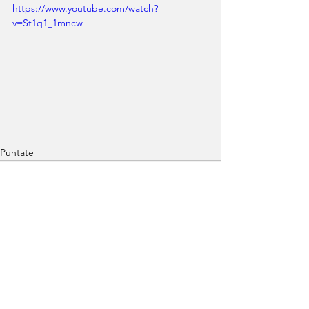
https://www.youtube.com/watch?
v=St1q1_1mncw
Puntate
See All
Recent Posts