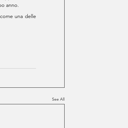
opo anno.
a come una delle 
See All