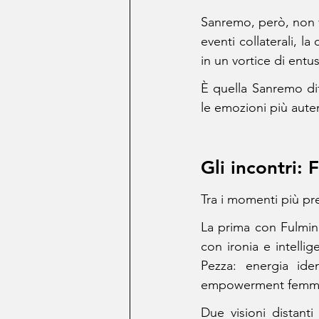
Sanremo, però, non vi
eventi collaterali, la
in un vortice di entu
È quella Sanremo dif
le emozioni più aute
Gli incontri:
Tra i momenti più pr
La prima con Fulmina
con ironia e intelli
Pezza: energia ide
empowerment femmini
Due visioni distant