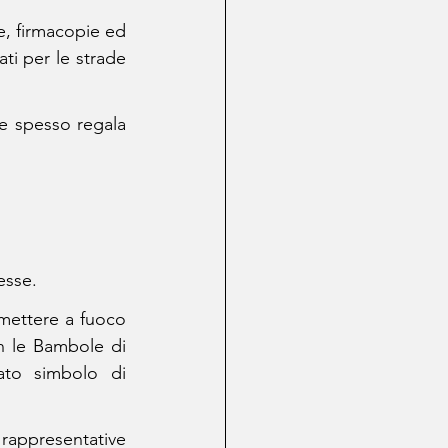
e, firmacopie ed 
ati per le strade 
e spesso regala 
esse.
mettere a fuoco 
n le Bambole di 
ato simbolo di 
appresentative 