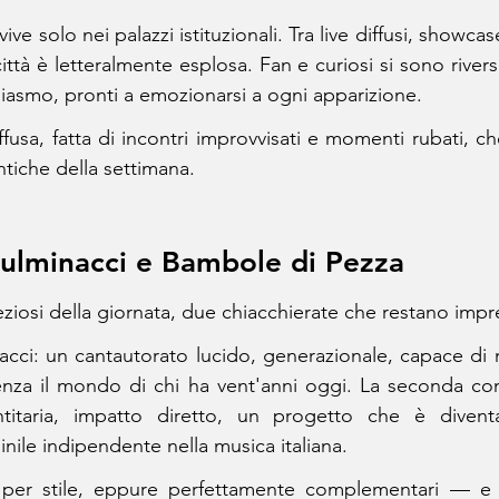
ve solo nei palazzi istituzionali. Tra live diffusi, showcas
 città è letteralmente esplosa. Fan e curiosi si sono rivers
siasmo, pronti a emozionarsi a ogni apparizione.
fusa, fatta di incontri improvvisati e momenti rubati, ch
ntiche della settimana.
 Fulminacci e Bambole di Pezza
eziosi della giornata, due chiacchierate che restano impr
cci: un cantautorato lucido, generazionale, capace di 
genza il mondo di chi ha vent'anni oggi. La seconda co
ntitaria, impatto diretto, un progetto che è divent
le indipendente nella musica italiana.
i per stile, eppure perfettamente complementari — e r