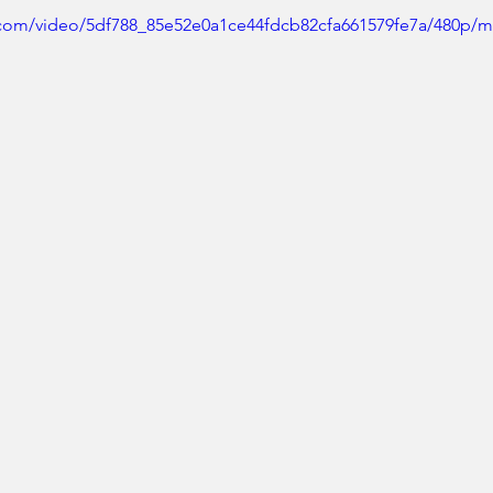
ic.com/video/5df788_85e52e0a1ce44fdcb82cfa661579fe7a/480p/m