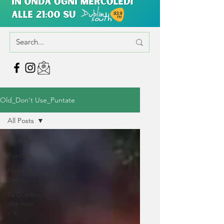
Old_Don't Use_Puntate
All Posts
All Posts
Puntate
News &
Eventi
La Dublino
che non
c'è