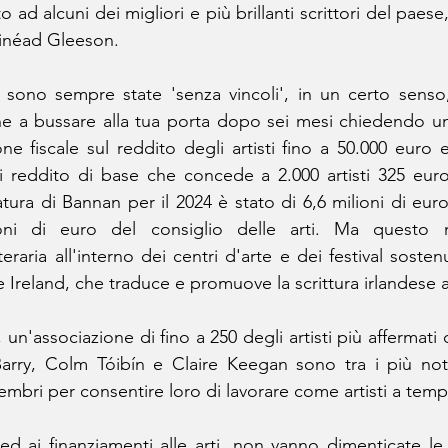
ad alcuni dei migliori e più brillanti scrittori del paese, 
inéad Gleeson.
sono sempre state 'senza vincoli', in un certo senso,"
e a bussare alla tua porta dopo sei mesi chiedendo un l
e fiscale sul reddito degli artisti fino a 50.000 euro e
 reddito di base che concede a 2.000 artisti 325 euro 
tura di Bannan per il 2024 è stato di 6,6 milioni di euro,
oni di euro del consiglio delle arti. Ma questo n
aria all'interno dei centri d'arte e dei festival sostenu
re Ireland, che traduce e promuove la scrittura irlandese a
n'associazione di fino a 250 degli artisti più affermati
Barry, Colm Tóibín e Claire Keegan sono tra i più noti
mbri per consentire loro di lavorare come artisti a tem
 ed ai finanziamenti alle arti, non vanno dimenticate le 