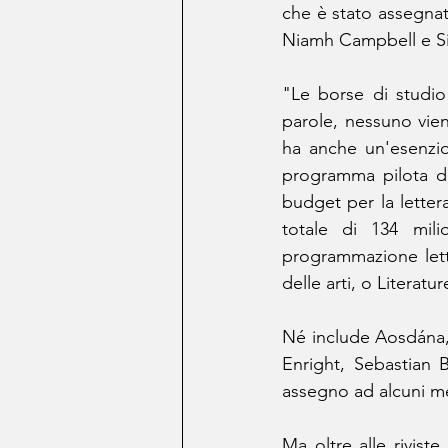
che è stato assegnato 
Niamh Campbell e S
"Le borse di studio 
parole, nessuno vien
ha anche un'esenzion
programma pilota di
budget per la lettera
totale di 134 mili
programmazione letter
delle arti, o Literatu
Né include Aosdána, u
Enright, Sebastian 
assegno ad alcuni me
Ma oltre alle riviste