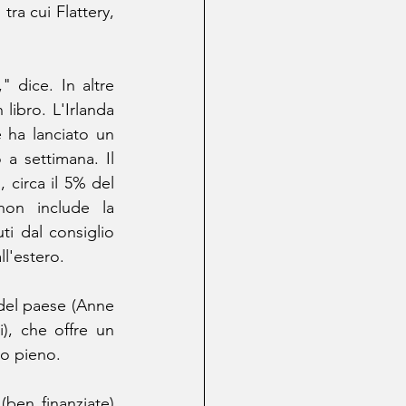
tra cui Flattery, 
 dice. In altre 
ibro. L'Irlanda 
 ha lanciato un 
a settimana. Il 
 circa il 5% del 
on include la 
ti dal consiglio 
ll'estero. 
 del paese (Anne 
), che offre un 
po pieno.
(ben finanziate) 