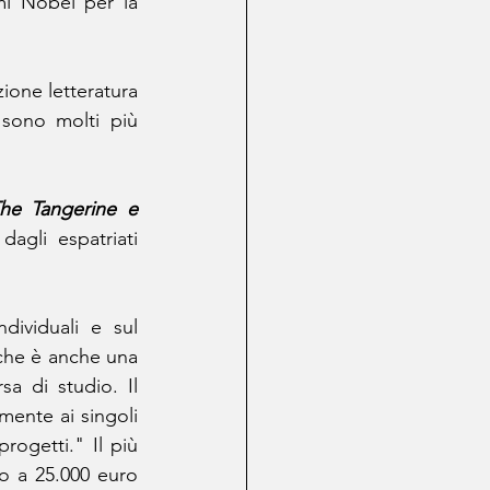
i Nobel per la 
ione letteratura 
sono molti più 
he Tangerine e 
gli espatriati 
dividuali e sul 
che è anche una 
a di studio. Il 
mente ai singoli 
ogetti." Il più 
o a 25.000 euro 