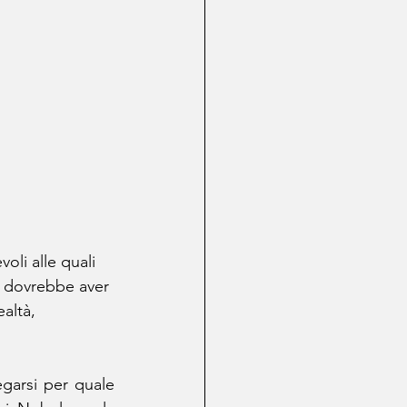
li alle quali 
a, dovrebbe aver 
altà, 
garsi per quale 