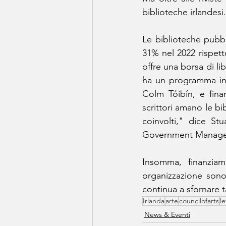
biblioteche irlandesi.
Le biblioteche pubbl
31% nel 2022 rispet
offre una borsa di lib
ha un programma invid
Colm Tóibín, e finan
scrittori amano le bi
coinvolti," dice St
Government Manage
Insomma, finanziam
organizzazione sono
continua a sfornare t
Irlanda
arte
councilofarts
le
News & Eventi