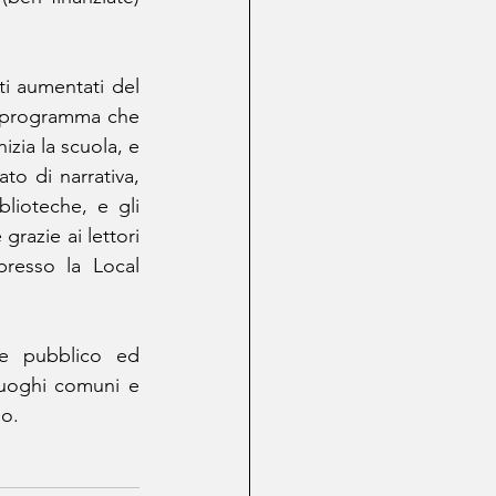
i aumentati del 
n programma che 
zia la scuola, e 
to di narrativa, 
lioteche, e gli 
razie ai lettori 
resso la Local 
se pubblico ed 
luoghi comuni e 
do.