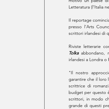
motivo un paese di 
Letteratura (l’Italia 
Il reportage comincia
presso l'Arts Counc
scrittori irlandesi di
Riviste letterarie c
Tolka
 abbondano, me
irlandesi a Londra o 
"Il nostro approccio
garantire che il lor
scrittrice di romanz
budget per questo è v
scrittori, in modo c
grande di questi pr