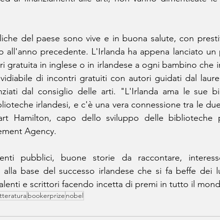
iche del paese sono vive e in buona salute, con prestit
to all'anno precedente. L'Irlanda ha appena lanciato u
ri gratuita in inglese o in irlandese a ogni bambino che ini
iabile di incontri gratuiti con autori guidati dal laurea
ziati dal consiglio delle arti. "L'Irlanda ama le sue bib
blioteche irlandesi, e c'è una vera connessione tra le due g
uart Hamilton, capo dello sviluppo delle biblioteche p
ment Agency.
enti pubblici, buone storie da raccontare, interes
 alla base del successo irlandese che si fa beffe dei 
alenti e scrittori facendo incetta di premi in tutto il mon
tteratura
bookerprize
nobel