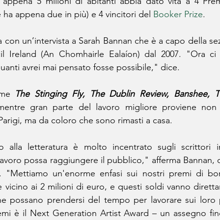
appena 5 milioni di abitanti abbia dato vita a 4 Prem
ne ha appena due in più) e 4 vincitori del 
Booker Prize
.
 con un’intervista a Sarah Bannan che è a capo della sez
il Ireland (An Chomhairle Ealaíon) dal 2007. "Ora ci 
 quanti avrei mai pensato fosse possibile," dice. 
ome 
The Stinging Fly, The Dublin Review, Banshee, T
ntre gran parte del lavoro migliore proviene non da
Parigi, ma da coloro che sono rimasti a casa.
 alla letteratura è molto incentrato sugli scrittori in
o lavoro possa raggiungere il pubblico," afferma Bannan, 
i. "Mettiamo un'enorme enfasi sui nostri premi di bors
icino ai 2 milioni di euro, e questi soldi vanno diretta
he possano prendersi del tempo per lavorare sui loro pr
emi è il Next Generation Artist Award – un assegno fin